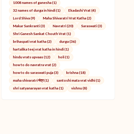
1008 names of ganesha (1)
32 names of durga in hindi (1)
Ekadashi Vrat (4)
Lord Shiva (9)
Maha Shivaratri Vrat Katha (2)
Makar Sankranti (3)
Navratri (20)
Saraswati (3)
Shri Ganesh Sankat Chouth Vrat (1)
brihaspati vrat katha (2)
durga (36)
hartalika teej vrat katha in hindi (1)
hindu vrats upvaas (12)
holi (1)
how to do navratra vrat (2)
how to do saraswati puja (3)
krishna (18)
maha shivaratri मंत्र (1)
santoshi mata vrat vidhi (1)
shri satyanarayan vrat katha (1)
vishnu (8)