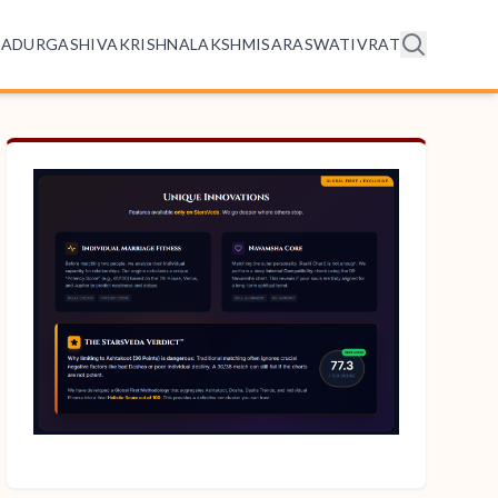
HA
DURGA
SHIVA
KRISHNA
LAKSHMI
SARASWATI
VRAT