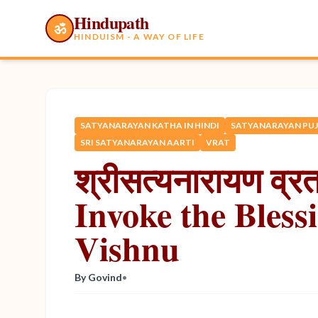
Hindupath
ॐ
HINDUISM - A WAY OF LIFE
SATYANARAYAN KATHA IN HINDI
SATYANARAYAN PU
SRI SATYANARAYAN AARTI
VRAT
श्रीसत्यनारायण व्र
Invoke the Bless
Vishnu
By Govind
•