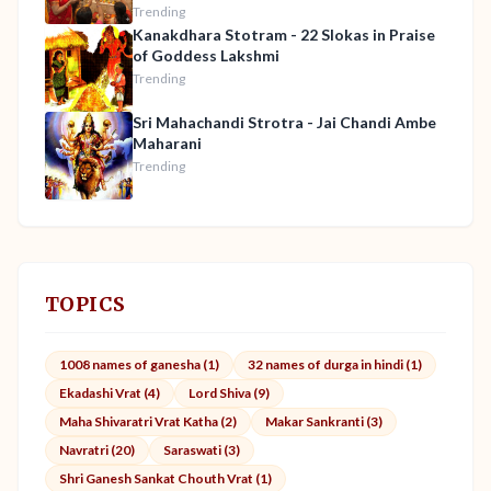
Trending
Kanakdhara Stotram - 22 Slokas in Praise
of Goddess Lakshmi
Trending
Sri Mahachandi Strotra - Jai Chandi Ambe
Maharani
Trending
TOPICS
1008 names of ganesha (1)
32 names of durga in hindi (1)
Ekadashi Vrat (4)
Lord Shiva (9)
Maha Shivaratri Vrat Katha (2)
Makar Sankranti (3)
Navratri (20)
Saraswati (3)
Shri Ganesh Sankat Chouth Vrat (1)