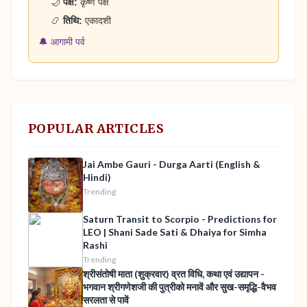
🌙
पक्ष:
कृष्ण पक्ष
📿
तिथि:
एकादशी
🔔 आगामी पर्व
POPULAR ARTICLES
Jai Ambe Gauri - Durga Aarti (English &
Hindi)
Trending
Saturn Transit to Scorpio - Predictions for
LEO | Shani Sade Sati & Dhaiya for Simha
Rashi
Trending
श्रीसंतोषी माता (शुक्रवार) व्रत विधि, कथा एवं उद्यापन -
भगवान श्रीगणेशजी की पुत्रीको मनावें और सुख-समृद्धि-वैभव
सरलता से पावें