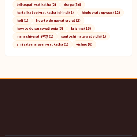
brihaspati vrat katha (2)
durga (36)
hartalika teej vrat katha in hindi (1)
hindu vrats upvaas (12)
holi (1)
how to do navratra vrat (2)
how to do saraswati puja (3)
krishna (18)
maha shivaratri मंत्र (1)
santoshi mata vrat vidhi (1)
shri satyanarayan vrat katha (1)
vishnu (8)