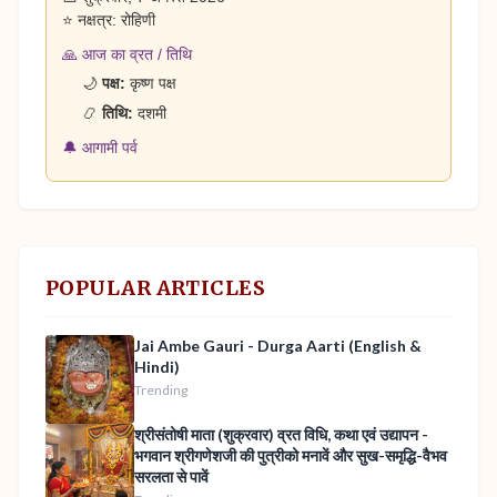
⭐ नक्षत्र: रोहिणी
🙏 आज का व्रत / तिथि
🌙
पक्ष:
कृष्ण पक्ष
📿
तिथि:
दशमी
🔔 आगामी पर्व
POPULAR ARTICLES
Jai Ambe Gauri - Durga Aarti (English &
Hindi)
Trending
श्रीसंतोषी माता (शुक्रवार) व्रत विधि, कथा एवं उद्यापन -
भगवान श्रीगणेशजी की पुत्रीको मनावें और सुख-समृद्धि-वैभव
सरलता से पावें