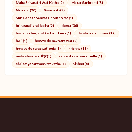
Maha Shivaratri Vrat Katha (2)
Makar Sankranti (3)
Navratri (20)
Saraswati (3)
Shri Ganesh Sankat Chouth Vrat (1)
brihaspati vrat katha (2)
durga (36)
hartalika teej vrat katha in hindi (1)
hindu vrats upvaas (12)
holi (1)
how to do navratra vrat (2)
how to do saraswati puja (3)
krishna (18)
maha shivaratri मंत्र (1)
santoshi mata vrat vidhi (1)
shri satyanarayan vrat katha (1)
vishnu (8)