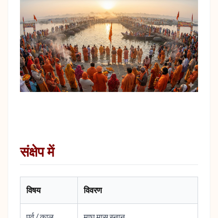
संक्षेप में
विषय
विवरण
पर्व / काल
माघ मास स्नान