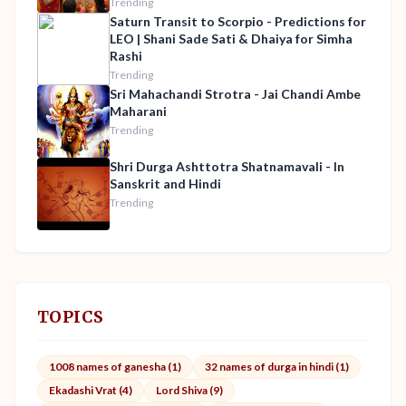
Trending
Saturn Transit to Scorpio - Predictions for
LEO | Shani Sade Sati & Dhaiya for Simha
Rashi
Trending
Sri Mahachandi Strotra - Jai Chandi Ambe
Maharani
Trending
Shri Durga Ashttotra Shatnamavali - In
Sanskrit and Hindi
Trending
TOPICS
1008 names of ganesha (1)
32 names of durga in hindi (1)
Ekadashi Vrat (4)
Lord Shiva (9)