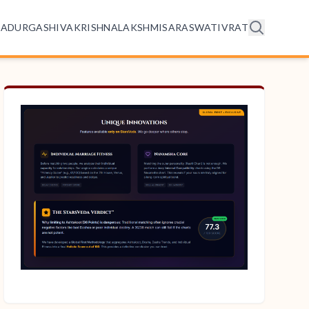
HA
DURGA
SHIVA
KRISHNA
LAKSHMI
SARASWATI
VRAT