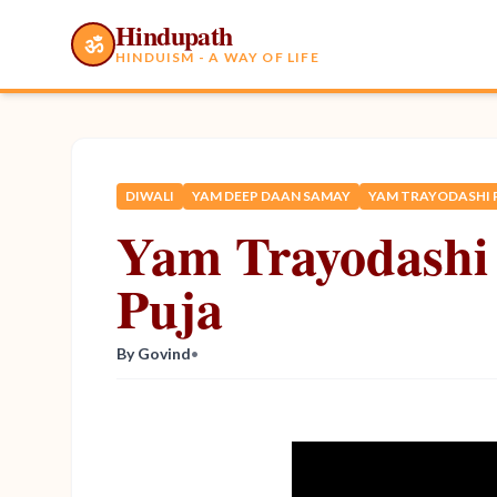
Hindupath
ॐ
HINDUISM - A WAY OF LIFE
DIWALI
YAM DEEP DAAN SAMAY
YAM TRAYODASHI 
Yam Trayodashi
Puja
By Govind
•