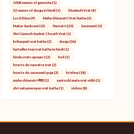
1008 names of ganesha (1)
32 names of durga in hindi (1)
Ekadashi Vrat (4)
Lord Shiva (9)
Maha Shivaratri Vrat Katha (2)
Makar Sankranti (3)
Navratri (20)
Saraswati (3)
Shri Ganesh Sankat Chouth Vrat (1)
brihaspati vrat katha (2)
durga (36)
hartalika teej vrat katha in hindi (1)
hindu vrats upvaas (12)
holi (1)
how to do navratra vrat (2)
how to do saraswati puja (3)
krishna (18)
maha shivaratri मंत्र (1)
santoshi mata vrat vidhi (1)
shri satyanarayan vrat katha (1)
vishnu (8)