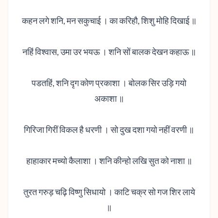
कहन लगे शनि, मन सकुचा‌ई । का करिहौ, शिशु मोहि दिखा‌ई ॥
नहिं विश्वास, उमा उर भय‌ऊ । शनि सों बालक देखन कहा‌ऊ ॥
पडतहिं, शनि दृग कोण प्रकाशा । बोलक सिर उड़ि गयो
अकाशा ॥
गिरिजा गिरीं विकल है धरणी । सो दुख दशा गयो नहीं वरणी ॥
हाहाकार मच्यो कैलाशा । शनि कीन्हो लखि सुत को नाशा ॥
तुरत गरुड़ चढ़ि विष्णु सिधायो । काटि चक्र सो गज शिर लाये
॥