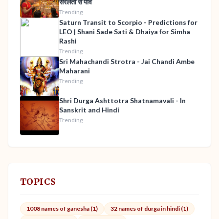
सरलता से पावें
Trending
Saturn Transit to Scorpio - Predictions for
LEO | Shani Sade Sati & Dhaiya for Simha
Rashi
Trending
Sri Mahachandi Strotra - Jai Chandi Ambe
Maharani
Trending
Shri Durga Ashttotra Shatnamavali - In
Sanskrit and Hindi
Trending
TOPICS
1008 names of ganesha (1)
32 names of durga in hindi (1)