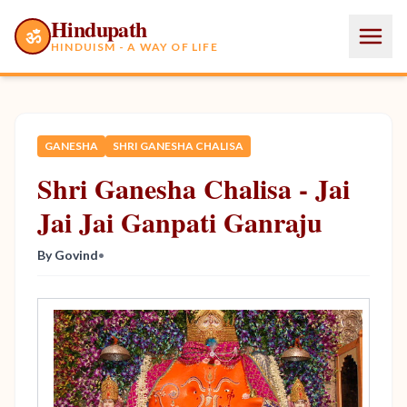
Hindupath
ॐ
HINDUISM - A WAY OF LIFE
GANESHA
SHRI GANESHA CHALISA
Shri Ganesha Chalisa - Jai
Jai Jai Ganpati Ganraju
By Govind
•