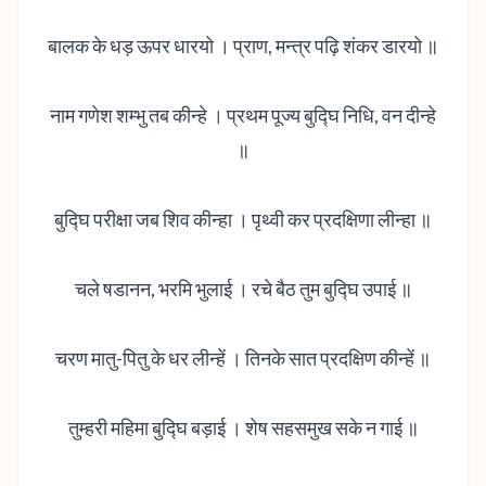
बालक के धड़ ऊपर धारयो । प्राण, मन्त्र पढ़ि शंकर डारयो ॥
नाम गणेश शम्भु तब कीन्हे । प्रथम पूज्य बुद्घि निधि, वन दीन्हे
॥
बुद्घि परीक्षा जब शिव कीन्हा । पृथ्वी कर प्रदक्षिणा लीन्हा ॥
चले षडानन, भरमि भुला‌ई । रचे बैठ तुम बुद्घि उपा‌ई ॥
चरण मातु-पितु के धर लीन्हें । तिनके सात प्रदक्षिण कीन्हें ॥
तुम्हरी महिमा बुद्घि बड़ा‌ई । शेष सहसमुख सके न गा‌ई ॥