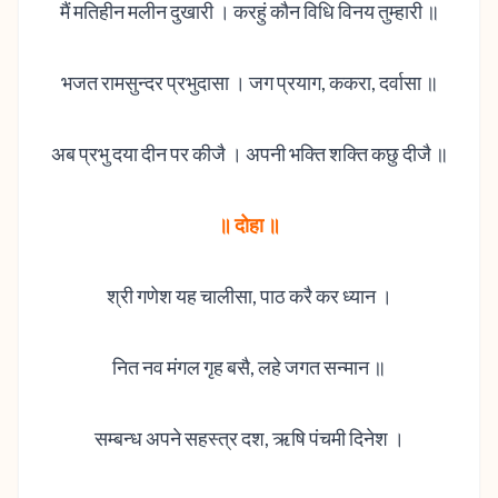
मैं मतिहीन मलीन दुखारी । करहुं कौन विधि विनय तुम्हारी ॥
भजत रामसुन्दर प्रभुदासा । जग प्रयाग, ककरा, दर्वासा ॥
अब प्रभु दया दीन पर कीजै । अपनी भक्ति शक्ति कछु दीजै ॥
॥ दोहा ॥
श्री गणेश यह चालीसा, पाठ करै कर ध्यान ।
नित नव मंगल गृह बसै, लहे जगत सन्मान ॥
सम्बन्ध अपने सहस्त्र दश, ऋषि पंचमी दिनेश ।