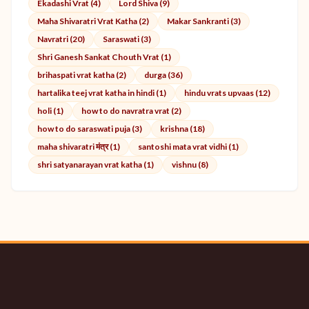
Ekadashi Vrat (4)
Lord Shiva (9)
Maha Shivaratri Vrat Katha (2)
Makar Sankranti (3)
Navratri (20)
Saraswati (3)
Shri Ganesh Sankat Chouth Vrat (1)
brihaspati vrat katha (2)
durga (36)
hartalika teej vrat katha in hindi (1)
hindu vrats upvaas (12)
holi (1)
how to do navratra vrat (2)
how to do saraswati puja (3)
krishna (18)
maha shivaratri मंत्र (1)
santoshi mata vrat vidhi (1)
shri satyanarayan vrat katha (1)
vishnu (8)