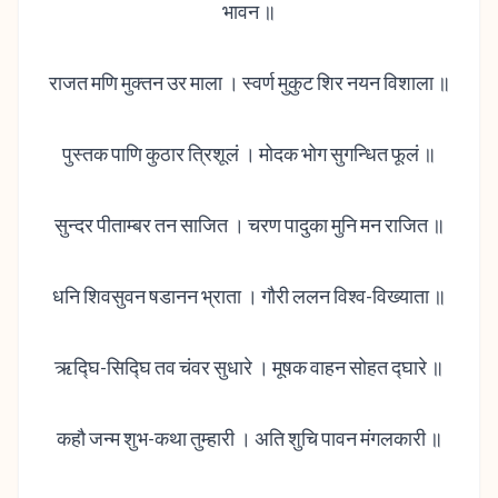
भावन ॥
राजत मणि मुक्तन उर माला । स्वर्ण मुकुट शिर नयन विशाला ॥
पुस्तक पाणि कुठार त्रिशूलं । मोदक भोग सुगन्धित फूलं ॥
सुन्दर पीताम्बर तन साजित । चरण पादुका मुनि मन राजित ॥
धनि शिवसुवन षडानन भ्राता । गौरी ललन विश्व-विख्याता ॥
ऋद्घि-सिद्घि तव चंवर सुधारे । मूषक वाहन सोहत द्घारे ॥
कहौ जन्म शुभ-कथा तुम्हारी । अति शुचि पावन मंगलकारी ॥