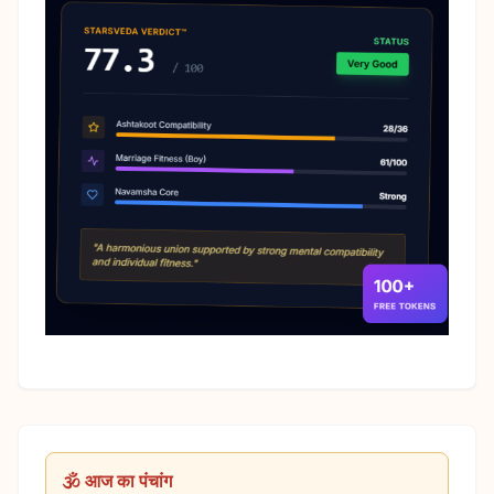
🕉️ आज का पंचांग